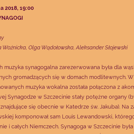
a 2018, 19:00
YNAGOGI
y​
na Woźnicka, Olga Wądołowska, Aleksander Słojewski
 muzyka synagogalna zarezerwowana była dla wąs
ijnych gromadzących się w domach modlitewnych. W
mowanych muzyka wokalna została połączona z ak
j Synagodze w Szczecinie stały potężne organy (by
 znajdujące się obecnie w Katedrze św. Jakuba). Na
wskiej komponował sam Louis Lewandowski, którego
linie i całych Niemczech. Synagoga w Szczecinie był