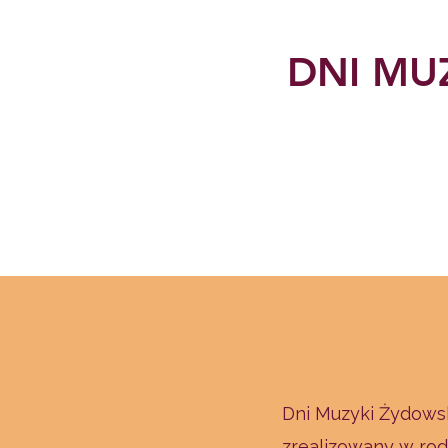
DNI MU
Dni Muzyki Żydowsk
zrealizowany w rodz