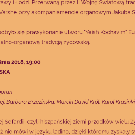
awy i Łodzi. Przerwaną przez II Wojnę Światową tr
x Varshe przy akompaniamencie organowym Jakuba S
odbyło się prawykonanie utworu "Yeish Kochavim" E
alno-organową tradycją żydowską.
śnia 2018, 19:00
SKA
opran
: Barbara Brzezińska, Marcin David Król, Karol Krasińki
j Sefardii, czyli hiszpańskiej ziemi przodków wielu 
t już nie mówi w języku ladino, dzięki któremu zyskał