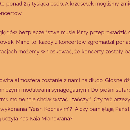
o ponad 2,5 tysiąca osób. A krzesełek mogliśmy zmie
oncertów.
zględów bezpieczeństwa musieliśmy przeprowadzić 
iówek. Mimo to, każdy z koncertów zgromadził pona
owacjach możemy wnioskować, że koncerty zostały b
owita atmosfera zostanie z nami na długo. Głośne d
emniczymi modlitwami synagogalnymi. Do pieśni sefar
ymś momencie chciał wstać i tańczyć. Czy też przeż
wykonania "Yeish Kochavim"? A czy pamiętają Pańs
tórą uczyła nas Kaja Mianowana?​