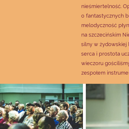
nieśmiertelność. Op
o fantastycznych b
melodyczność płynę
na szczecińskim Ni
silny w żydowskiej 
serca i prostota u
wieczoru gościliśm
zespołem instrum