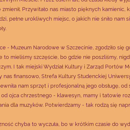
ę zmienił. Przywitało nas miasto pięknych kamienic,
dzi, pełne urokliwych miejsc, o jakich nie śniło nam 
oły.
sce - Muzeum Narodowe w Szczecinie, zgodziło się g
 to mieliśmy szczęście, bo gdzie nie poszliśmy, nigd
zym. I tak miejski Wydział Kultury i Zarząd Portów M
y nas finansowo, Strefa Kultury Studenckiej Uniwers
ewniła nam sprzęt i profesjonalną jego obsługę, od 
 od ojca chrzestnego - klawesyn, mamy i tatowie rozw
dania dla muzyków. Potwierdzamy - tak rodzą się nap
zność chyba to wyczuła, bo w krótkim czasie do wy