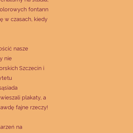
 kolorowych fontann
się w czasach, kiedy
ościć nasze
y nie
orskich Szczecin i
ytetu
sąsiada
ieszali plakaty, a
rawdę fajne rzeczy!
darzeń na