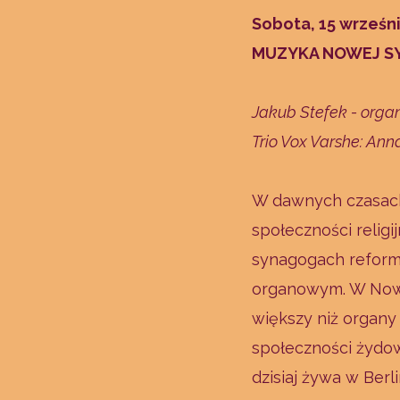
Sobota, 15 wrześni
MUZYKA NOWEJ S
Jakub Stefek - organ
Trio Vox Varshe: An
W dawnych czasach
społeczności relig
synagogach refor
organowym. W Nowe
większy niż organy
społeczności żydo
dzisiaj żywa w Ber