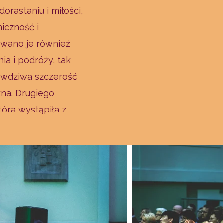
orastaniu i miłości,
iczność i
ewano je również
a i podróży, tak
prawdziwa szczerość
kna. Drugiego
óra wystąpiła z