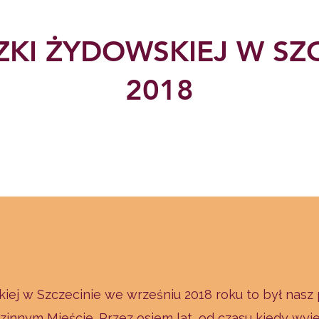
ZKI ŻYDOWSKIEJ W SZC
2018
iej w Szczecinie we wrześniu 2018 roku to był nasz 
innym Mieście. Przez osiem lat, od czasu kiedy wyje