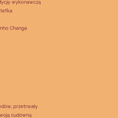
adycję wykonawczą
tefka.
unho Changa
Żydów, przetrwały
y swoją cudowną