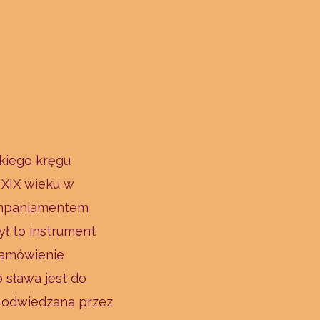
kiego kręgu
 XIX wieku w
ompaniamentem
ł to instrument
 zamówienie
 sława jest do
a odwiedzana przez