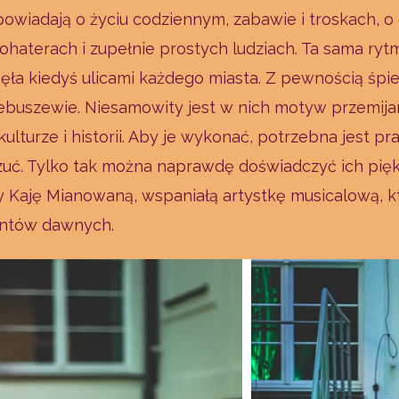
owiadają o życiu codziennym, zabawie i troskach, o d
ohaterach i zupełnie prostych ludziach. Ta sama rytm
ła kiedyś ulicami każdego miasta. Z pewnością śpi
ebuszewie. Niesamowity jest w nich motyw przemijani
kulturze i historii. Aby je wykonać, potrzebna jest 
czuć. Tylko tak można naprawdę doświadczyć ich pię
y Kaję Mianowaną, wspaniałą artystkę musicalową, kt
entów dawnych.