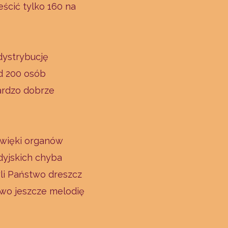
ścić tylko 160 na
dystrybucję
d 200 osób
ardzo dobrze
źwięki organów
dyjskich chyba
yli Państwo dreszcz
two jeszcze melodię