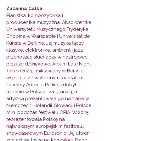
Zuzanna Całka
Pianistka, kompozytorka i
producentka muzyczna. Absolwentka
Uniwersytetu Muzycznego Fryderyka
Chopina w Warszawie i Universität der
Künste w Berlinie. Jej muzyka łączy
klasykę, elektronikę, ambient i jazz,
przenosząc słuchaczy w nastrojowe
pejzaże dźwiękowe. Album Late Night
Takes (2024), miksowany w Berlinie
wspólnie z dwukrotnym laureatem
Grammy Antonio Pullim, zdobył
uznanie w Polsce i za granicą, a
artystka prezentowała go na trasie w
Niemczech, Holandii, Słowacji i Polsce,
m.in. podczas festiwalu OPIA. W 2025
reprezentowała Polskę na
największym europejskim festiwalu
showcase’owym Eurosonic. Jej utwór
znalazł się także na kompilacji Piano