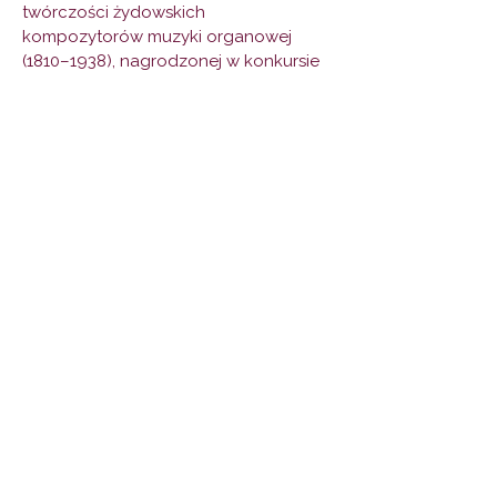
twórczości żydowskich
kompozytorów muzyki organowej
(1810–1938), nagrodzonej w konkursie
im. Majera Bałabana. Występował w
Polsce, Niemczech i Izraelu w ramach
projektu „Muzyka Nowej Synagogi”.
Jego nagrania wydano m.in. w DUX,
Requiem Records i Uniwersytecie w
Poczdamie. Współpracował z
Filharmonią w Szczecinie, Muzeum
POLIN i UMFC.
Katarzyna Stasiewicz
Wiolonczelistka i gambistka,
absolwentka Uniwersytetu
Muzycznego Fryderyka Chopina w
Warszawie (klasa Andrzeja Bauera)
oraz studentka violi da gamba w
Akademii Muzycznej w Katowicach
(klasa Krzysztofa Firlusa).