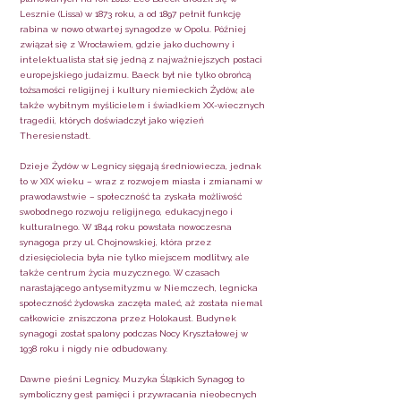
Lesznie (Lissa) w 1873 roku, a od 1897 pełnił funkcję
rabina w nowo otwartej synagodze w Opolu. Później
związał się z Wrocławiem, gdzie jako duchowny i
intelektualista stał się jedną z najważniejszych postaci
europejskiego judaizmu. Baeck był nie tylko obrońcą
tożsamości religijnej i kultury niemieckich Żydów, ale
także wybitnym myślicielem i świadkiem XX-wiecznych
tragedii, których doświadczył jako więzień
Theresienstadt.
Dzieje Żydów w Legnicy sięgają średniowiecza, jednak
to w XIX wieku – wraz z rozwojem miasta i zmianami w
prawodawstwie – społeczność ta zyskała możliwość
swobodnego rozwoju religijnego, edukacyjnego i
kulturalnego. W 1844 roku powstała nowoczesna
synagoga przy ul. Chojnowskiej, która przez
dziesięciolecia była nie tylko miejscem modlitwy, ale
także centrum życia muzycznego. W czasach
narastającego antysemityzmu w Niemczech, legnicka
społeczność żydowska zaczęła maleć, aż została niemal
całkowicie zniszczona przez Holokaust. Budynek
synagogi został spalony podczas Nocy Kryształowej w
1938 roku i nigdy nie odbudowany.
Dawne pieśni Legnicy. Muzyka Śląskich Synagog to
symboliczny gest pamięci i przywracania nieobecnych