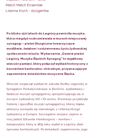
Match Match Ensemble
Lilianna Krych - dyrygentka
Po blisko 150 latach do Legnicy powróciła muzyka,
która niegdyś rozbrzmiewała w murach miejscowej
synagogi – pieśni liturgiczne towarzyszące
modlitwie, świętom i codziennemu życiu żydowskiej
społeczności miasta. Wydarzenie „Dawne pieśni
Legnicy. Muzyka Śląskich Synagog” to wyjątkowy
wieczór pamięci, który połączył wykład historyczny z
koncertem kantoralno-chóralnym, przywracającym
zapomniane dziedzictwo muzyczne Śląska.
Wieczór rozpoczął wykład dr. Jakuba Stefka, organisty w
Synagodze Pestalozzistrasse w Berlinie, wykładowcy i
badacza muzyki synagogalnej, specjalizującego się w
muzyce żydowskiej XIX i XX wieku. Prelekcja przybliżyła
historię i specyfikę muzyki synagogalnej, której śląska
odmiana rozwijała się równolegle z reformą liturgii
żydowskiej w Europie. Szczególne miejsce zajmie w
niej postać Eduarda Hamburgera – kantora i
kompozytora, który w 1879 roku wydał w Legnicy zbiór
śpiewów kantoralnych. Po dekadach zapomnienia, jego