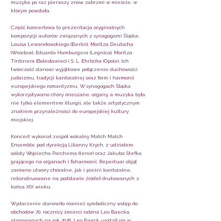
muzyka po raz pierwszy znów zabrzmi w mieście, w
którym powstała.
Część koncertowa to prezentacja oryginalnych
kompozycji autorów związanych z synagogami Śląska:
Louisa Lewandowskiego (Berlin), Moritza Deutscha
(Wrocław), Eduarda Hamburgera (Legnica), Moritza
Tintinera (Bolesławiec) i S. L. Ehrlicha (Opole). Ich
twórczość stanowi wyjątkowe połączenie duchowości
judaizmu, tradycji kantoralnej oraz form i harmonii
europejskiego romantyzmu. W synagogach Śląska
wykorzystywano chóry mieszane, organy, a muzyka była
nie tylko elementem liturgii, ale także artystycznym
znakiem przynależności do europejskiej kultury
miejskiej.
Koncert wykonał zespół wokalny Match Match
Ensemble pod dyrekcją Lilianny Krych, z udziałem
solisty Wojciecha Parchema (tenor) oraz Jakuba Stefka
grającego na organach i fisharmonii. Repertuar objął
zarówno utwory chóralne, jak i pieśni kantoralne,
rekonstruowane na podstawie źródeł drukowanych z
końca XIX wieku.
Wydarzenie stanowiło również symboliczny wstęp do
obchodów 70. rocznicy śmierci rabina Leo Baecka,
planowanych na rok 2026. Leo Baeck urodził się w