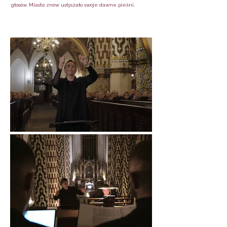
głosów. Miasto znów usłyszało swoje dawne pieśni.