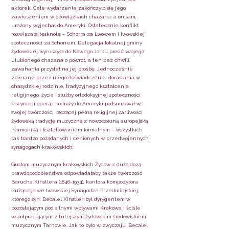
aktorek. Całe wydarzenie zakończyło się jego
zawieszeniem w obowiązkach chazana, a on sam,
urażony, wyjechał do Ameryki. Ostatecznie konflikt
rozwiązała tęsknota – Schorra za Lwowem i lwowskiej
społeczności za Schorrem. Delegacja lokalnej gminy
żydowskiej wyruszyła do Nowego Jorku prosić swojego
ulubionego chazana o powrót, a ten bez chwili
zawahania przystał na jej prośbę. Jednocześnie
zbierane przez niego doświadczenia: dorastania w
chasydzkiej rodzinie, tradycyjnego kształcenia
religijnego, życia i służby ortodoksyjnej społeczności,
fascynacji operą i podróży do Ameryki podsumował w
swojej twórczości, łączącej pełną religijnej żarliwości
żydowską tradycję muzyczną z nowoczesną europejską
harmoniką i kształtowaniem formalnym – wszystkich
tak bardzo pożądanych i cenionych w przedwojennych
synagogach krakowskich.
Gustom muzycznym krakowskich Żydów z dużą dozą
prawdopodobieństwa odpowiadałaby także twórczość
Barucha Kinstlera
(1846-1934)
, kantora kompozytora
służącego we lwowskiej Synagodze Przedmiejskiej,
którego syn, Becalel Kinstler, był dyrygentem w
pozostającym pod silnymi wpływami Krakowa i ściśle
współpracującym z tutejszym żydowskim środowiskiem
muzycznym Tarnowie. Jak to było w zwyczaju, Becalel