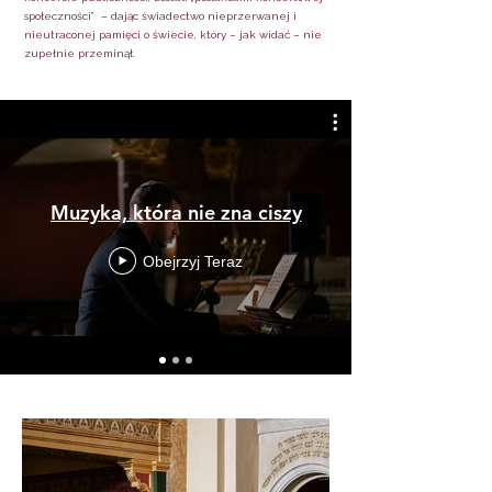
społeczności” – dając świadectwo nieprzerwanej i
nieutraconej pamięci o świecie, który – jak widać – nie
zupełnie przeminął.
Muzyka, która nie zna ciszy
Obejrzyj Teraz