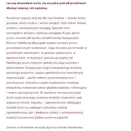
raczej dowodem na to, że muzyka potrafi przetrwać
dłużej i więcej, niż sądzimy.
Punktem wyjścia stał się dla nas Kraków – miasto wielu
języków, wielu kultur i wielu świątyń. Dziś także miasto
siedmiu zachowanych synagog. Spośród nich
szczególne miejsce zajmuje synagoga Kupa, gdzie
przez niemal pół wieku działał kantor kompozytor
Eliezer Goldberg
(1843-1920)
wysoko ceniony przez
przedwojennych krakowian. Jego muzyka przetrwała w
prywatnych kolekcjach, w pamięci potomnych, w
opowieściach, w stylistyce śpiewu przejętej od
Goldberga przez kolejne pokolenia jego uczniów i
admiratorów. Kompozycje tego krakowskiego kantora
sprawiają wrażenie zapisu spontanicznie tworzonych
improwizacji – partie solowe są melizmatyczne i
ametryczne, chóralne często inspirowane tradycją
chasydzką, natomiast całość głęboko osobista, refleksyjna
i wręcz egzegetyczna. W warstwie muzycznej jego
dzieł wybrzmiewają zarówno melodie stworzone pod
wpływem chwili, impulsu – spontanicznie odbijające
światło dnia czy oddające aktualny nastrój
zgromadzenia, jak i dosłowne cytaty z wielowiekowej
tradycji muzycznej Żydów aszkenazyjskich.
Znane w Krakowie musiały być też dzieła Abrahama