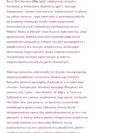
Bera Birnbauma
(1865-1922)
, założyciela związku
kantorów w Królestwie Polskim w 1907 r., którego
kompozycje i pisma teoretyczne wykonywano i czytano
na całym świecie. Jego twórczość z pewnością dotarła
do Krakowa chociażby dzięki międzywojennym
koncertom muzyki żydowskiej emitowanym przez
Polskie Radio, w których repertuarze była obecna. Jego
opracowania modlitw charakteryzowało połączenie
wschodnioeuropejskiej tradycji muzyki synagogalnej i
współczesnej mu muzyki artystycznej, skutkujące
obecnością ekspresyjnych, quasi-improwizowanych
recytatywów kantora wplecionych w dobrze
zorganizowaną strukturę partii chóralnych.
Podczas koncertu zabrzmiały też dzieła cieszącego się
międzynarodowym uznaniem lwowskiego kantora
Barucha Schorra
(1923-1904)
. Zasłynął on nie tylko jako
chazan i kompozytor Wielkiej Synagogi Miejskiej we
Lwowie, ale i jako… „skandalista”. W 1890 r. w Teatrze
Żydowskim we Lwowie wystawiono jego operę, Szimszon
Ha-Gibor. Nie jest pewne, co bardziej rozsierdziło
ortodoksyjną społeczność żydowską, której służył –
skomponowanie opery dla oprotestowywanej przez nią
placówki, w której wbrew prawu religijnemu publicznie
śpiewały kobiety, czy obecność Schorra na jej
wystawieniu, czy też spontaniczny pocałunek, jakim –
według legendy - miał z radości obdarzyć jedną z