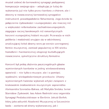
musiał zabrać do tarnowskiej synagogi postępowej
kompozycje swojego ojca – adaptując je tutaj do
wykonania już nie tylko przez kantora z chórem, ale i
obecny w nowoczesnej tarnowskiej synagodze
instrument, prawdopodobnie fisharmonię. Jego dzieła to
połączenie żydowskości i europejskości, ale inaczej niż
u większości reformatorów zachodnioeuropejskich,
sięgające raczej barokowych niż romantycznych
korzeni europejskiej historii muzyki. Przeważa w nich
polifonia i modalność snujące się w odcinkowej,
analizującej tekst słowny wers po wersie szeregowej
formie muzycznej, zamiast popularnej w XIX-wieku
homofonii i harmonicznej ekspresji kształtujących
nowoczesne, symetryczne struktury formalne.
Koncert był próbą złożenia poszczególnych głosów
wymienionych kantorów w jedną, wielowarstwową
opowieść – nie tylko o muzyce, ale i o pamięci,
wyobraźni, wielopokoleniowym przekazie. Utwory
wymienionych twórców wykonali artyści związani z
krakowskim środowiskiem muzycznym: sopranistka
Aleksandra Szerocka-Bokwa, alt Matylda Sielska, tenor
Stanisław Zyskowski, bas Adam Radnicki oraz organista
Synagogi Pestalozzistrasse w Berlinie Jakub Stefek,
który jako adiunkt Akademii Muzycznej w Szczecinie
bada - zarówno od strony wykonawczej, jak i