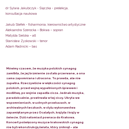
dr Sylwia Jakubczyk - Ślęczka - prelekcja,
konsultacja naukowa
Jakub Stefek - fisharmonia, kierownictwo artystyczne
Aleksandra Szerocka – Bokwa – sopran
Matylda Sielska – alt
Stanisław Zyskowski – tenor
Adam Radnicki – bas
Mówimy czasem, że muzyka polskich synagog
zamilkła, że jej brzmienie zostało przerwane, a ona
sama zapomniana i utracona. To prawda, ale nie
zupełna. Rzeczywiście w większości synagog
polskich, przed wojną wypełnionych śpiewem i
modlitwą, po wojnie zapadła cisza. Jednak muzyka,
paradoksalnie, przetrwała w tej ciszy. Ukryta we
wspomnieniach, w ustnych przekazach, w
archiwalnych teczkach, w stylu wykonawstwa
zapamiętanym przez Ocalałych, krążyła i krąży w
świecie. Dziś natomiast powraca do Krakowa.
Koncert poświęcony muzyce krakowskich synagog
nie był rekonstrukcją świata, który zniknął – ale