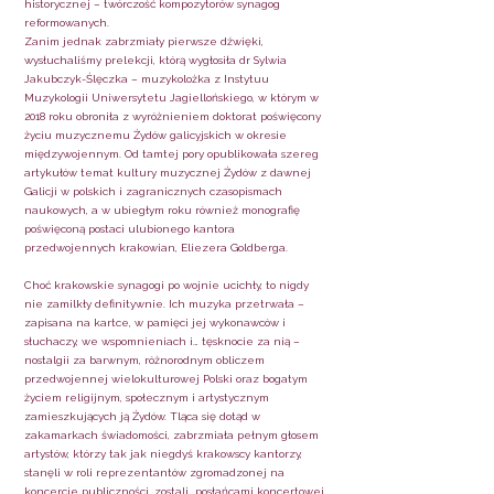
historycznej – twórczość kompozytorów synagog
reformowanych.
Zanim jednak zabrzmiały pierwsze dźwięki,
wysłuchaliśmy prelekcji, którą wygłosiła dr Sylwia
Jakubczyk-Ślęczka – muzykolożka z Instytuu
Muzykologii Uniwersytetu Jagiellońskiego, w którym w
2018 roku obroniła z wyróżnieniem doktorat poświęcony
życiu muzycznemu Żydów galicyjskich w okresie
międzywojennym. Od tamtej pory opublikowała szereg
artykułów temat kultury muzycznej Żydów z dawnej
Galicji w polskich i zagranicznych czasopismach
naukowych, a w ubiegłym roku również monografię
poświęconą postaci ulubionego kantora
przedwojennych krakowian, Eliezera Goldberga.
Choć krakowskie synagogi po wojnie ucichły, to nigdy
nie zamilkły definitywnie. Ich muzyka przetrwała –
zapisana na kartce, w pamięci jej wykonawców i
słuchaczy, we wspomnieniach i… tęsknocie za nią –
nostalgii za barwnym, różnorodnym obliczem
przedwojennej wielokulturowej Polski oraz bogatym
życiem religijnym, społecznym i artystycznym
zamieszkujących ją Żydów. Tląca się dotąd w
zakamarkach świadomości, zabrzmiała pełnym głosem
artystów, którzy tak jak niegdyś krakowscy kantorzy,
stanęli w roli reprezentantów zgromadzonej na
koncercie publiczności, zostali „posłańcami koncertowej