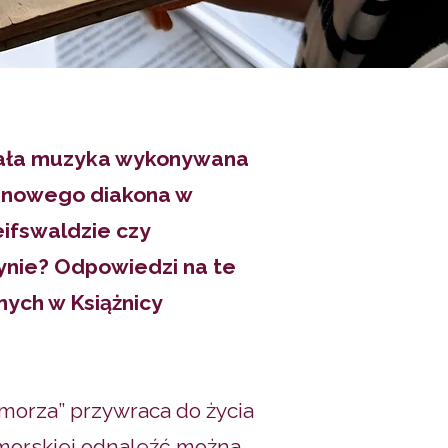
miała muzyka wykonywana
o nowego diakona w
ifswaldzie czy
zynie? Odpowiedzi na te
ych w Książnicy
morza” przywraca do życia
omorskiej odnaleźć można