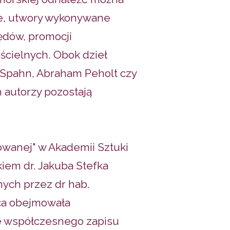
ie, utwory wykonywane
ędów, promocji
ościelnych. Obok dzieł
 Spahn, Abraham Peholt czy
 autorzy pozostają
owanej" w Akademii Sztuki
iem dr. Jakuba Stefka
ych przez dr hab.
aca obejmowała
nie współczesnego zapisu