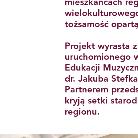
mieszkańcach re
wielokulturowego
tożsamość opartą 
Projekt wyrasta 
uruchomionego w
Edukacji Muzyczn
dr. Jakuba Stefk
Partnerem przeds
kryją setki star
regionu.