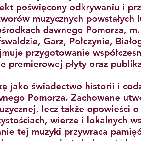
ekt poświęcony odkrywaniu i prz
utworów muzycznych powstałych 
ośrodkach dawnego Pomorza, m.i
fswaldzie, Garz, Połczynie, Białog
muje przygotowanie współczesne
ie premierowej płyty oraz publik
 jako świadectwo historii i cod
nego Pomorza. Zachowane utwor
uzycznej, lecz także opowieści o 
ystościach, wierze i lokalnych w
ie tej muzyki przywraca pamię