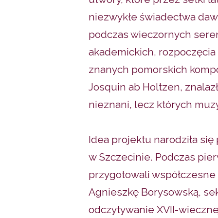
niezwykłe świadectwa dawn
podczas wieczornych seren
akademickich, rozpoczęcia 
znanych pomorskich kompoz
Josquin ab Holtzen, znalaz
nieznani, lecz których muz
Idea projektu narodziła si
w Szczecinie. Podczas pier
przygotowali współczesne
Agnieszkę Borysowską, sek
odczytywanie XVII-wiecznej