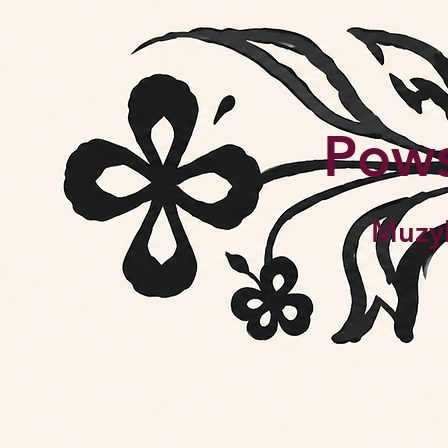
Pows
Muzy