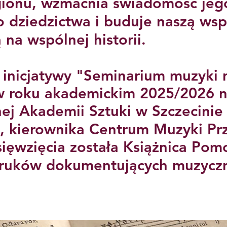
gionu, wzmacnia świadomość jeg
 dziedzictwa i buduje naszą ws
na wspólnej historii.
z inicjatywy "Seminarium muzyki
 roku akademickim 2025/2026 n
ej Akademii Sztuki w Szczecini
a, kierownika Centrum Muzyki Pr
ięwzięcia została Książnica Pomo
odruków dokumentujących muzycz