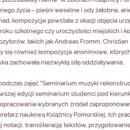
ego życia – pieśni weselne i ody żałobne, ar
ad, kompozycje powstałe z okazji objęcia urz
roku szkolnego czy uroczystości miejskich i k
ytorów, takich jak Andreas Fromm, Christian
ły się również kompozycje anonimowe, których
yka zachowała niezwykłą siłę oddziaływania.
ę podczas zajęć "Seminarium muzyki rekonstru
wszej edycji seminarium studenci pod kierunk
 opracowania wybranych źródeł zaproponowan
retarz naukową Książnicy Pomorskiej. Ich pr
 notacji, transliterację tekstów, przygotowa