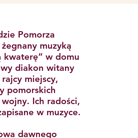
udzie Pomorza
cy żegnany muzyką
ą kwaterę” w domu
owy diakon witany
 rajcy miejscy,
cy pomorskich
wojny. Ich radości,
 zapisane w muzyce.
ciowa dawnego