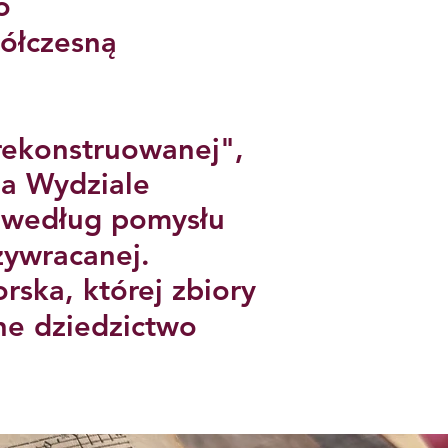
o
półczesną
 rekonstruowanej",
a Wydziale
e według pomysłu
zywracanej.
rska, której zbiory
ne dziedzictwo