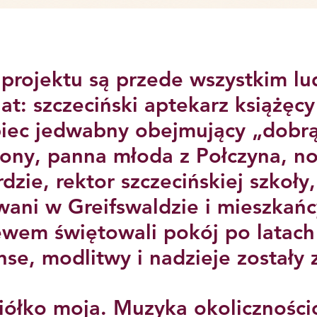
projektu są przede wszystkim l
lat: szczeciński aptekarz książę
iec jedwabny obejmujący „dobr
 żony, panna młoda z Połczyna, n
zie, rektor szczecińskiej szkoły,
ani w Greifswaldzie i mieszkań
ewem świętowali pokój po latach 
se, modlitwy i nadzieje zostały
ciółko moja. Muzyka okolicznoś