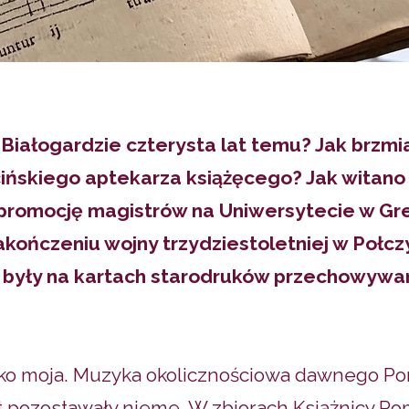
Białogardzie czterysta lat temu? Jak brz
ińskiego aptekarza książęcego? Jak witan
promocję magistrów na Uniwersytecie w Gre
akończeniu wojny trzydziestoletniej w Połc
 były na kartach starodruków przechowywan
ółko moja. Muzyka okolicznościowa dawnego Po
lat pozostawały nieme. W zbiorach Książnicy P