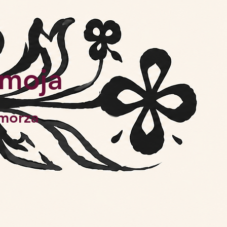
 moja
morza