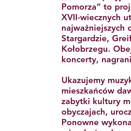
Pomorza” to proj
XVII-wiecznych 
najważniejszych 
Stargardzie, Grei
Kołobrzegu. Obej
koncerty, nagran
Ukazujemy muzykę
mieszkańców daw
zabytki kultury m
obyczajach, urocz
Ponowne wykonan