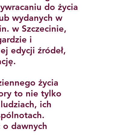
ywracaniu do życia
lub wydanych w
n. w Szczecinie,
ardzie i
j edycji źródeł,
ację.
ziennego życia
y to nie tylko
ludziach, ich
spólnotach.
ć o dawnych