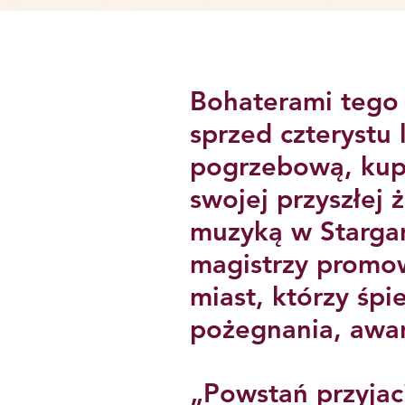
Bohaterami tego 
sprzed czterystu 
pogrzebową, kup
swojej przyszłej
muzyką w Stargard
magistrzy promow
miast, którzy śpi
pożegnania, awan
„Powstań przyja