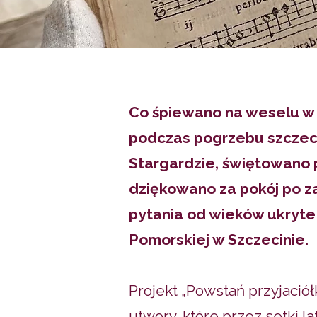
Co śpiewano na weselu w 
podczas pogrzebu szczec
Stargardzie, świętowano 
dziękowano za pokój po z
pytania od wieków ukryte
Pomorskiej w Szczecinie.
Projekt „Powstań przyjaci
utwory, które przez setki 