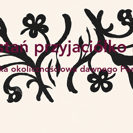
tań przyjaciółko
ka okolicznościowa dawnego Po